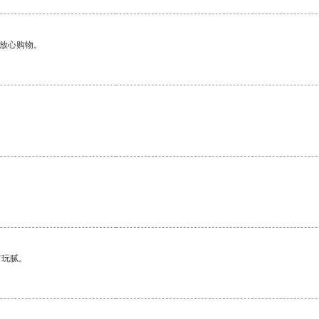
够放心购物。
有玩腻。