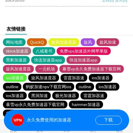
2025-10-28
支持
[0]
反对
[0]
友情链接
网站地图
QuickQ
旋风加速度器
旋风
旋风加速
tiktok加速器
八戒看书
免费vps加速器外网苹果版
黑豹加速器
快连加速器app
快连加速器app
旋风加速度器
一元机场
暴雪vp永久免费加速器下载官网
ios加速器
旋风加速度器
雷霆加器速
ios加速器
outline
蚂蚁加速npv下载官网ios
outline
ios加速器
ios加速器
黑洞加速
极光加速器
雷霆加器速
暴雪vp永久免费加速器下载官网
hammer加速器
雷霆加器速
快连加速器app
outline
快连加速器app
永久免费使用的加速器
下载
0.030644s
首页
安卓
苹果
排行
推荐