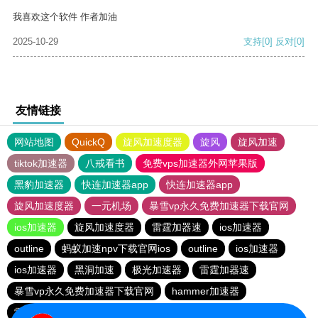
我喜欢这个软件 作者加油
2025-10-29
支持
[0]
反对
[0]
友情链接
网站地图
QuickQ
旋风加速度器
旋风
旋风加速
tiktok加速器
八戒看书
免费vps加速器外网苹果版
黑豹加速器
快连加速器app
快连加速器app
旋风加速度器
一元机场
暴雪vp永久免费加速器下载官网
ios加速器
旋风加速度器
雷霆加器速
ios加速器
outline
蚂蚁加速npv下载官网ios
outline
ios加速器
ios加速器
黑洞加速
极光加速器
雷霆加器速
暴雪vp永久免费加速器下载官网
hammer加速器
雷霆加器速
快连加速器app
outline
快连加速器app