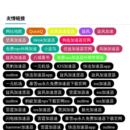
友情链接
网站地图
QuickQ
旋风加速度器
旋风
旋风加速
坚果加速器
tiktok加速器
狗急加速器官网
免费vqn外网加速
小蓝鸟
优途加速器官网
风驰加速器
旋风加速器
八戒看书
免费vps加速器外网苹果版
黑豹加速器
一元机场
IOS加速器
快连加速器app
outline
快连加速器app
旋风加速度器
旋风加速度器
一元机场
暴雪vp永久免费加速器下载官网
ios加速器
旋风加速度器
旋风加速度器
雷霆加器速
ios加速器
outline
蚂蚁加速npv下载官网ios
outline
ios加速器
雷霆加器速
ios加速器
黑洞加速
极光加速器
闪电猫加速器
雷霆加器速
暴雪vp永久免费加速器下载官网
hammer加速器
雷霆加器速
快连加速器app
outline