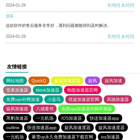
2024-01-29
支持
[0]
反对
[0]
游客
这款软件的售后服务非常好，遇到问题都能得到及时解决。
2024-01-29
支持
[0]
反对
[0]
友情链接
网站地图
QuickQ
旋风加速度器
旋风
旋风加速
坚果加速器
tiktok加速器
狗急加速器官网
免费vqn外网加速
小蓝鸟
优途加速器官网
风驰加速器
旋风加速器
八戒看书
免费vps加速器外网苹果版
黑豹加速器
一元机场
IOS加速器
快连加速器app
outline
快连加速器app
旋风加速度器
旋风加速度器
一元机场
暴雪vp永久免费加速器下载官网
ios加速器