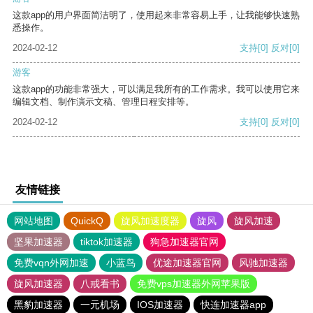
这款app的用户界面简洁明了，使用起来非常容易上手，让我能够快速熟
悉操作。
2024-02-12
支持
[0]
反对
[0]
游客
这款app的功能非常强大，可以满足我所有的工作需求。我可以使用它来
编辑文档、制作演示文稿、管理日程安排等。
2024-02-12
支持
[0]
反对
[0]
友情链接
网站地图
QuickQ
旋风加速度器
旋风
旋风加速
坚果加速器
tiktok加速器
狗急加速器官网
免费vqn外网加速
小蓝鸟
优途加速器官网
风驰加速器
旋风加速器
八戒看书
免费vps加速器外网苹果版
黑豹加速器
一元机场
IOS加速器
快连加速器app