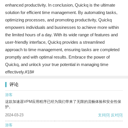
enhanced productivity. In conclusion, Quickq is the ultimate
solution for efficient time management. By automating tasks,
optimizing processes, and promoting productivity, Quickq
empowers individuals and businesses to achieve more within
the limited hours of a day. With its wide range of features and
user-friendly interface, Quickq provides a streamlined
approach to time management, ensuring tasks are completed
promptly and with optimal results. Embrace the power of
Quickq, and unlock your true potential in managing time
effectively.#18#
评论
游客
这款加速器VPM应用程序已经为我们带来了无限的流畅体验和安全性保
护。
2024-03-23
支持
[0]
反对
[0]
游客