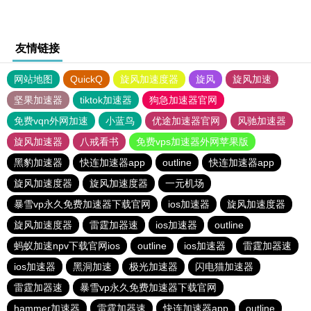
友情链接
网站地图
QuickQ
旋风加速度器
旋风
旋风加速
坚果加速器
tiktok加速器
狗急加速器官网
免费vqn外网加速
小蓝鸟
优途加速器官网
风驰加速器
旋风加速器
八戒看书
免费vps加速器外网苹果版
黑豹加速器
快连加速器app
outline
快连加速器app
旋风加速度器
旋风加速度器
一元机场
暴雪vp永久免费加速器下载官网
ios加速器
旋风加速度器
旋风加速度器
雷霆加器速
ios加速器
outline
蚂蚁加速npv下载官网ios
outline
ios加速器
雷霆加器速
ios加速器
黑洞加速
极光加速器
闪电猫加速器
雷霆加器速
暴雪vp永久免费加速器下载官网
hammer加速器
雷霆加器速
快连加速器app
outline