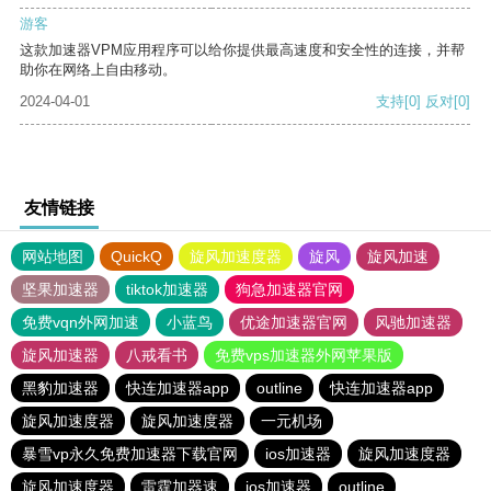
游客
这款加速器VPM应用程序可以给你提供最高速度和安全性的连接，并帮
助你在网络上自由移动。
2024-04-01
支持
[0]
反对
[0]
友情链接
网站地图
QuickQ
旋风加速度器
旋风
旋风加速
坚果加速器
tiktok加速器
狗急加速器官网
免费vqn外网加速
小蓝鸟
优途加速器官网
风驰加速器
旋风加速器
八戒看书
免费vps加速器外网苹果版
黑豹加速器
快连加速器app
outline
快连加速器app
旋风加速度器
旋风加速度器
一元机场
暴雪vp永久免费加速器下载官网
ios加速器
旋风加速度器
旋风加速度器
雷霆加器速
ios加速器
outline