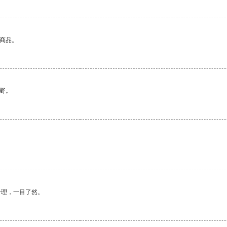
的商品。
野。
。
合理，一目了然。