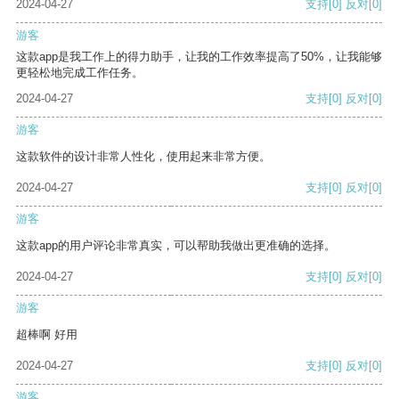
2024-04-27
支持
[0]
反对
[0]
游客
这款app是我工作上的得力助手，让我的工作效率提高了50%，让我能够
更轻松地完成工作任务。
2024-04-27
支持
[0]
反对
[0]
游客
这款软件的设计非常人性化，使用起来非常方便。
2024-04-27
支持
[0]
反对
[0]
游客
这款app的用户评论非常真实，可以帮助我做出更准确的选择。
2024-04-27
支持
[0]
反对
[0]
游客
超棒啊 好用
2024-04-27
支持
[0]
反对
[0]
游客