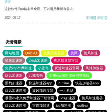
游客
这款软件的功能非常全面，可以满足我所有需求。
2024-05-17
支持
[0]
反对
[0]
友情链接
网站地图
QuickQ
旋风加速度器
旋风
旋风加速
坚果加速器
tiktok加速器
狗急加速器官网
免费vqn外网加速
小蓝鸟
优途加速器官网
风驰加速器
旋风加速器
八戒看书
免费vps加速器外网苹果版
黑豹加速器
快连加速器app
outline
快连加速器app
旋风加速度器
旋风加速度器
一元机场
暴雪vp永久免费加速器下载官网
ios加速器
旋风加速度器
旋风加速度器
雷霆加器速
ios加速器
outline