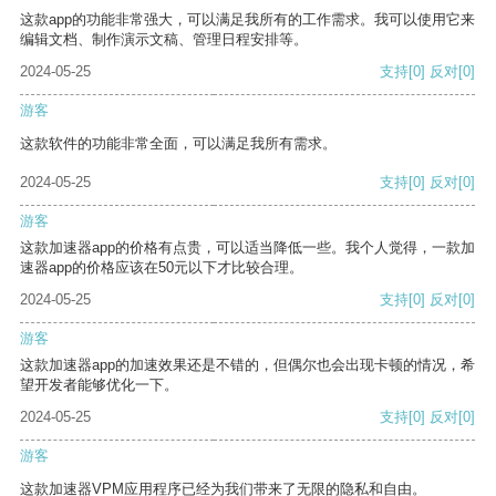
这款app的功能非常强大，可以满足我所有的工作需求。我可以使用它来
编辑文档、制作演示文稿、管理日程安排等。
2024-05-25
支持
[0]
反对
[0]
游客
这款软件的功能非常全面，可以满足我所有需求。
2024-05-25
支持
[0]
反对
[0]
游客
这款加速器app的价格有点贵，可以适当降低一些。我个人觉得，一款加
速器app的价格应该在50元以下才比较合理。
2024-05-25
支持
[0]
反对
[0]
游客
这款加速器app的加速效果还是不错的，但偶尔也会出现卡顿的情况，希
望开发者能够优化一下。
2024-05-25
支持
[0]
反对
[0]
游客
这款加速器VPM应用程序已经为我们带来了无限的隐私和自由。