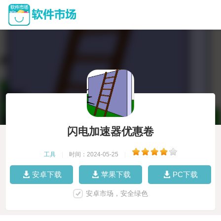
闪电加速器优惠卷
工具
|
时间：2024-05-25
|
安卓下载
苹果下载
PC下载
安卓市场，安全绿色