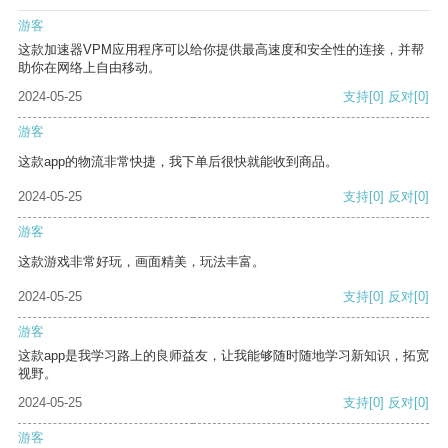
游客
这款加速器VPM应用程序可以给你提供最高速度和安全性的连接，并帮
助你在网络上自由移动。
2024-05-25
支持
[0]
反对
[0]
游客
这款app的物流非常快捷，我下单后很快就能收到商品。
2024-05-25
支持
[0]
反对
[0]
游客
这款游戏非常好玩，画面精美，玩法丰富。
2024-05-25
支持
[0]
反对
[0]
游客
这款app是我学习路上的良师益友，让我能够随时随地学习新知识，拓宽
视野。
2024-05-25
支持
[0]
反对
[0]
游客