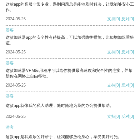
这款app的客服非常专业，遇到问题总是能够及时解决，让我能够安心工
作。
2024-05-25
支持
[0]
反对
[0]
游客
这款加速器app的安全性有待提高，可以加强防护措施，比如增加双重验
证。
2024-05-25
支持
[0]
反对
[0]
游客
这款加速器VPM应用程序可以给你提供最高速度和安全性的连接，并帮
助你在网络上自由移动。
2024-05-25
支持
[0]
反对
[0]
游客
这款app就像我的私人助理，随时随地为我的办公提供帮助。
2024-05-25
支持
[0]
反对
[0]
游客
这款app是我娱乐的好帮手，让我能够放松身心，享受美好时光。