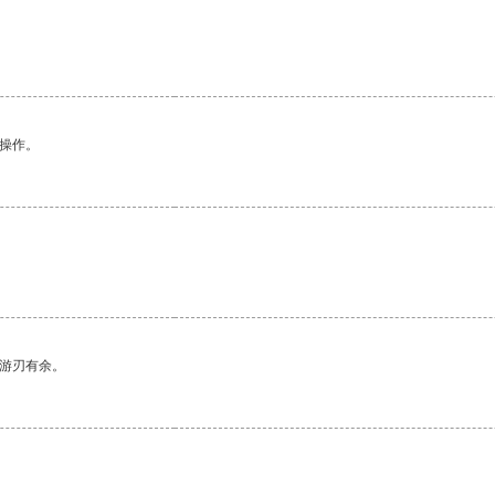
悉操作。
中游刃有余。