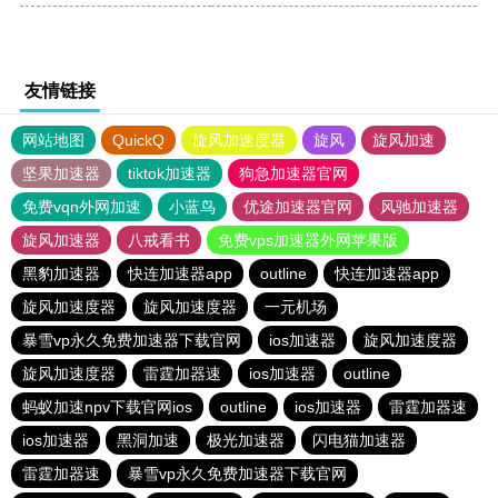
友情链接
网站地图
QuickQ
旋风加速度器
旋风
旋风加速
坚果加速器
tiktok加速器
狗急加速器官网
免费vqn外网加速
小蓝鸟
优途加速器官网
风驰加速器
旋风加速器
八戒看书
免费vps加速器外网苹果版
黑豹加速器
快连加速器app
outline
快连加速器app
旋风加速度器
旋风加速度器
一元机场
暴雪vp永久免费加速器下载官网
ios加速器
旋风加速度器
旋风加速度器
雷霆加器速
ios加速器
outline
蚂蚁加速npv下载官网ios
outline
ios加速器
雷霆加器速
ios加速器
黑洞加速
极光加速器
闪电猫加速器
雷霆加器速
暴雪vp永久免费加速器下载官网