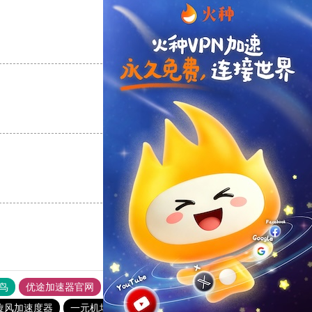
支持
[0]
反对
[0]
支持
[0]
反对
[0]
支持
[0]
反对
[0]
鸟
优途加速器官网
风驰加速器
旋风加速器
八戒看书
旋风加速度器
一元机场
暴雪vp永久免费加速器下载官网