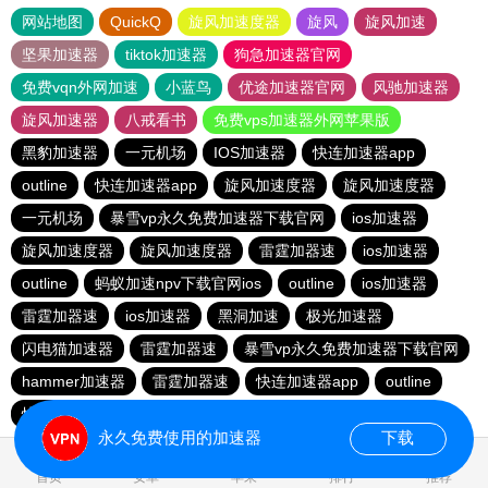
网站地图
QuickQ
旋风加速度器
旋风
旋风加速
坚果加速器
tiktok加速器
狗急加速器官网
免费vqn外网加速
小蓝鸟
优途加速器官网
风驰加速器
旋风加速器
八戒看书
免费vps加速器外网苹果版
黑豹加速器
一元机场
IOS加速器
快连加速器app
outline
快连加速器app
旋风加速度器
旋风加速度器
一元机场
暴雪vp永久免费加速器下载官网
ios加速器
旋风加速度器
旋风加速度器
雷霆加器速
ios加速器
outline
蚂蚁加速npv下载官网ios
outline
ios加速器
雷霆加器速
ios加速器
黑洞加速
极光加速器
闪电猫加速器
雷霆加器速
暴雪vp永久免费加速器下载官网
hammer加速器
雷霆加器速
快连加速器app
outline
快连加速器app
永久免费使用的加速器
下载
1.152075s
首页
安卓
苹果
排行
推荐