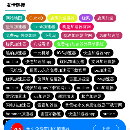
友情链接
网站地图
QuickQ
旋风加速度器
旋风
旋风加速
坚果加速器
tiktok加速器
狗急加速器官网
免费vqn外网加速
小蓝鸟
优途加速器官网
风驰加速器
旋风加速器
八戒看书
免费vps加速器外网苹果版
黑豹加速器
一元机场
IOS加速器
快连加速器app
outline
快连加速器app
旋风加速度器
旋风加速度器
一元机场
暴雪vp永久免费加速器下载官网
ios加速器
旋风加速度器
旋风加速度器
雷霆加器速
ios加速器
outline
蚂蚁加速npv下载官网ios
outline
ios加速器
雷霆加器速
ios加速器
黑洞加速
极光加速器
闪电猫加速器
雷霆加器速
暴雪vp永久免费加速器下载官网
hammer加速器
雷霆加器速
快连加速器app
outline
快连加速器app
永久免费使用的加速器
下载