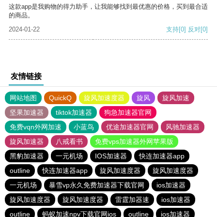
这款app是我购物的得力助手，让我能够找到最优惠的价格，买到最合适
的商品。
2024-01-22
支持
[0]
反对
[0]
友情链接
网站地图
QuickQ
旋风加速度器
旋风
旋风加速
坚果加速器
tiktok加速器
狗急加速器官网
免费vqn外网加速
小蓝鸟
优途加速器官网
风驰加速器
旋风加速器
八戒看书
免费vps加速器外网苹果版
黑豹加速器
一元机场
IOS加速器
快连加速器app
outline
快连加速器app
旋风加速度器
旋风加速度器
一元机场
暴雪vp永久免费加速器下载官网
ios加速器
旋风加速度器
旋风加速度器
雷霆加器速
ios加速器
outline
蚂蚁加速npv下载官网ios
outline
ios加速器