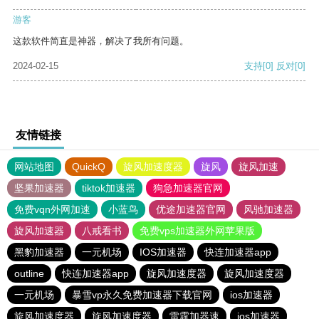
游客
这款软件简直是神器，解决了我所有问题。
2024-02-15
支持
[0]
反对
[0]
友情链接
网站地图
QuickQ
旋风加速度器
旋风
旋风加速
坚果加速器
tiktok加速器
狗急加速器官网
免费vqn外网加速
小蓝鸟
优途加速器官网
风驰加速器
旋风加速器
八戒看书
免费vps加速器外网苹果版
黑豹加速器
一元机场
IOS加速器
快连加速器app
outline
快连加速器app
旋风加速度器
旋风加速度器
一元机场
暴雪vp永久免费加速器下载官网
ios加速器
旋风加速度器
旋风加速度器
雷霆加器速
ios加速器