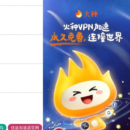
支持
[0]
反对
[0]
支持
[0]
反对
[0]
支持
[0]
反对
[0]
鸟
优途加速器官网
风驰加速器
旋风加速器
八戒看书