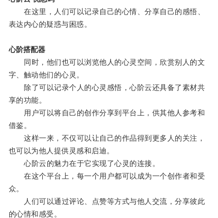
在这里，人们可以记录自己的心情、分享自己的感悟、
表达内心的疑惑与困惑。
心阶搭配器
同时，他们也可以浏览他人的心灵空间，欣赏别人的文
字、触动他们的心灵。
除了可以记录个人的心灵感悟，心阶云还具备了素材共
享的功能。
用户可以将自己的创作分享到平台上，供其他人参考和
借鉴。
这样一来，不仅可以让自己的作品得到更多人的关注，
也可以为他人提供灵感和启迪。
心阶云的魅力在于它实现了心灵的连接。
在这个平台上，每一个用户都可以成为一个创作者和受
众。
人们可以通过评论、点赞等方式与他人交流，分享彼此
的心情和感受。