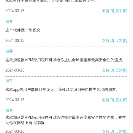
这款软件的操作非常简单，即使是小白也能快速上手。
2024-03-13
支持
[0]
反对
[0]
游客
这个软件我非常喜欢
2024-03-13
支持
[0]
反对
[0]
游客
这款加速器VPM应用程序可以给你提供全球覆盖和最高安全性的连接。
2024-03-13
支持
[0]
反对
[0]
游客
这款app的用户群体非常庞大，我可以结识到来自世界各地的朋友。
2024-03-13
支持
[0]
反对
[0]
游客
这款加速器VPM应用程序可以给你提供最高速度和安全性的连接，并帮
助你在网络上自由移动。
2024-03-13
支持
[0]
反对
[0]