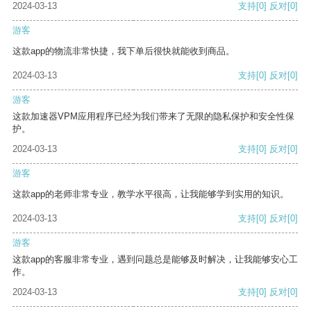
2024-03-13
支持
[0]
反对
[0]
游客
这款app的物流非常快捷，我下单后很快就能收到商品。
2024-03-13
支持
[0]
反对
[0]
游客
这款加速器VPM应用程序已经为我们带来了无限的隐私保护和安全性保
护。
2024-03-13
支持
[0]
反对
[0]
游客
这款app的老师非常专业，教学水平很高，让我能够学到实用的知识。
2024-03-13
支持
[0]
反对
[0]
游客
这款app的客服非常专业，遇到问题总是能够及时解决，让我能够安心工
作。
2024-03-13
支持
[0]
反对
[0]