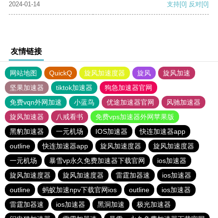
2024-01-14
支持
[0]
反对
[0]
友情链接
网站地图
QuickQ
旋风加速度器
旋风
旋风加速
坚果加速器
tiktok加速器
狗急加速器官网
免费vqn外网加速
小蓝鸟
优途加速器官网
风驰加速器
旋风加速器
八戒看书
免费vps加速器外网苹果版
黑豹加速器
一元机场
IOS加速器
快连加速器app
outline
快连加速器app
旋风加速度器
旋风加速度器
一元机场
暴雪vp永久免费加速器下载官网
ios加速器
旋风加速度器
旋风加速度器
雷霆加器速
ios加速器
outline
蚂蚁加速npv下载官网ios
outline
ios加速器
雷霆加器速
ios加速器
黑洞加速
极光加速器