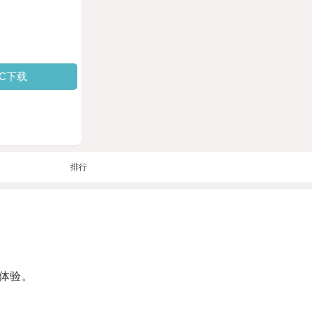
PC下载
排行
体验。
。