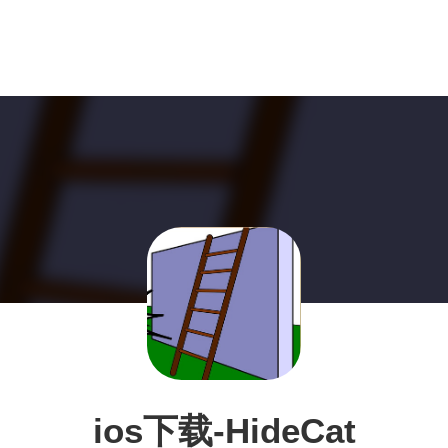
ios下载-HideCat