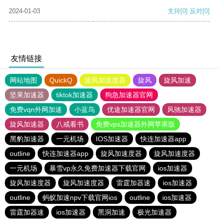
2024-01-03
支持
[0]
反对
[0]
友情链接
网站地图
QuickQ
旋风加速度器
旋风
旋风加速
坚果加速器
tiktok加速器
狗急加速器官网
免费vqn外网加速
小蓝鸟
优途加速器官网
风驰加速器
旋风加速器
八戒看书
免费vps加速器外网苹果版
黑豹加速器
一元机场
IOS加速器
快连加速器app
outline
快连加速器app
旋风加速度器
旋风加速度器
一元机场
暴雪vp永久免费加速器下载官网
ios加速器
旋风加速度器
旋风加速度器
雷霆加器速
ios加速器
outline
蚂蚁加速npv下载官网ios
outline
ios加速器
雷霆加器速
ios加速器
黑洞加速
极光加速器