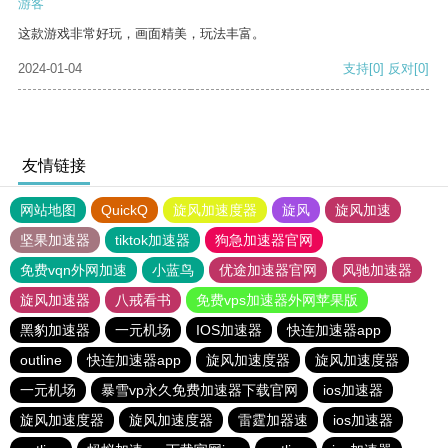
游客
这款游戏非常好玩，画面精美，玩法丰富。
2024-01-04
支持
[0]
反对
[0]
友情链接
网站地图
QuickQ
旋风加速度器
旋风
旋风加速
坚果加速器
tiktok加速器
狗急加速器官网
免费vqn外网加速
小蓝鸟
优途加速器官网
风驰加速器
旋风加速器
八戒看书
免费vps加速器外网苹果版
黑豹加速器
一元机场
IOS加速器
快连加速器app
outline
快连加速器app
旋风加速度器
旋风加速度器
一元机场
暴雪vp永久免费加速器下载官网
ios加速器
旋风加速度器
旋风加速度器
雷霆加器速
ios加速器