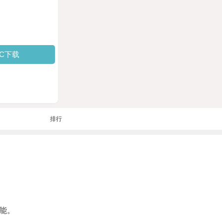
PC下载
排行
能。