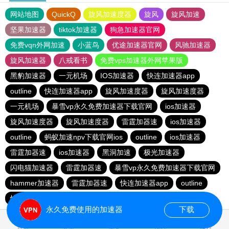
网站地图
QuickQ
旋风加速度器
旋风
旋风加速
坚果加速器
tiktok加速器
狗急加速器官网
免费vqn外网加速
小蓝鸟
优途加速器官网
风驰加速器
旋风加速器
八戒看书
免费vps加速器外网苹果版
黑豹加速器
一元机场
IOS加速器
快连加速器app
outline
快连加速器app
旋风加速度器
旋风加速度器
一元机场
暴雪vp永久免费加速器下载官网
ios加速器
旋风加速度器
旋风加速度器
雷霆加器速
ios加速器
outline
蚂蚁加速npv下载官网ios
outline
ios加速器
雷霆加器速
ios加速器
黑洞加速
极光加速器
闪电猫加速器
雷霆加器速
暴雪vp永久免费加速器下载官网
hammer加速器
雷霆加器速
快连加速器app
outline
快连加速器app
永久免费使用的加速器
下载
0.817236s
首页
安卓
苹果
排行
推荐