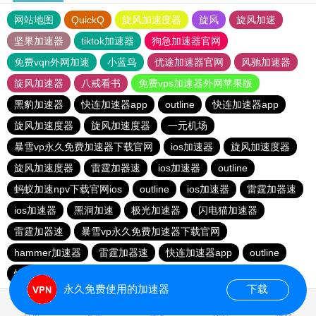
网站地图
QuickQ
旋风加速度器
旋风
旋风加速
坚果加速器
tiktok加速器
狗急加速器官网
免费vqn外网加速
小蓝鸟
优途加速器官网
风驰加速器
旋风加速器
八戒看书
免费vps加速器外网苹果版
黑豹加速器
快连加速器app
outline
快连加速器app
旋风加速度器
旋风加速度器
一元机场
暴雪vp永久免费加速器下载官网
ios加速器
旋风加速度器
旋风加速度器
雷霆加器速
ios加速器
outline
蚂蚁加速npv下载官网ios
outline
ios加速器
雷霆加器速
ios加速器
黑洞加速
极光加速器
闪电猫加速器
雷霆加器速
暴雪vp永久免费加速器下载官网
hammer加速器
雷霆加器速
快连加速器app
outline
快连加速器app
永久免费使用的加速器
下载
0.040582s
首页
安卓
苹果
排行
推荐