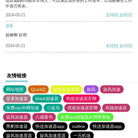
这款app的功能非常强大，可以满足我所有的工作需求，让我能够在工作
中游刃有余。
2024-05-21
支持
[0]
反对
[0]
游客
超棒啊 好用
2024-05-21
支持
[0]
反对
[0]
友情链接
网站地图
QuickQ
旋风加速度器
旋风
旋风加速
坚果加速器
tiktok加速器
狗急加速器官网
免费vqn外网加速
小蓝鸟
优途加速器官网
风驰加速器
旋风加速器
八戒看书
免费vps加速器外网苹果版
黑豹加速器
快连加速器app
outline
快连加速器app
旋风加速度器
旋风加速度器
一元机场