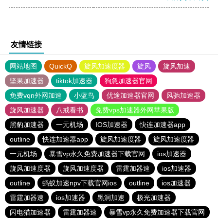
友情链接
网站地图
QuickQ
旋风加速度器
旋风
旋风加速
坚果加速器
tiktok加速器
狗急加速器官网
免费vqn外网加速
小蓝鸟
优途加速器官网
风驰加速器
旋风加速器
八戒看书
免费vps加速器外网苹果版
黑豹加速器
一元机场
IOS加速器
快连加速器app
outline
快连加速器app
旋风加速度器
旋风加速度器
一元机场
暴雪vp永久免费加速器下载官网
ios加速器
旋风加速度器
旋风加速度器
雷霆加器速
ios加速器
outline
蚂蚁加速npv下载官网ios
outline
ios加速器
雷霆加器速
ios加速器
黑洞加速
极光加速器
闪电猫加速器
雷霆加器速
暴雪vp永久免费加速器下载官网