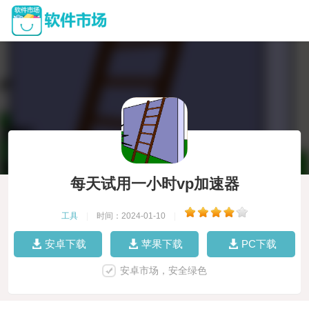
每天试用一小时vp加速器
工具
|
时间：2024-01-10
|
安卓下载
苹果下载
PC下载
安卓市场，安全绿色