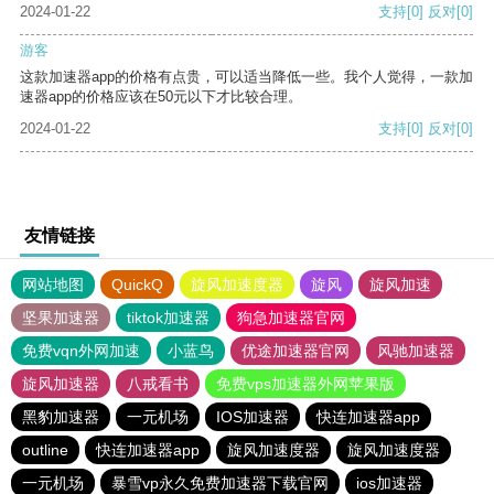
2024-01-22
支持
[0]
反对
[0]
游客
这款加速器app的价格有点贵，可以适当降低一些。我个人觉得，一款加
速器app的价格应该在50元以下才比较合理。
2024-01-22
支持
[0]
反对
[0]
友情链接
网站地图
QuickQ
旋风加速度器
旋风
旋风加速
坚果加速器
tiktok加速器
狗急加速器官网
免费vqn外网加速
小蓝鸟
优途加速器官网
风驰加速器
旋风加速器
八戒看书
免费vps加速器外网苹果版
黑豹加速器
一元机场
IOS加速器
快连加速器app
outline
快连加速器app
旋风加速度器
旋风加速度器
一元机场
暴雪vp永久免费加速器下载官网
ios加速器